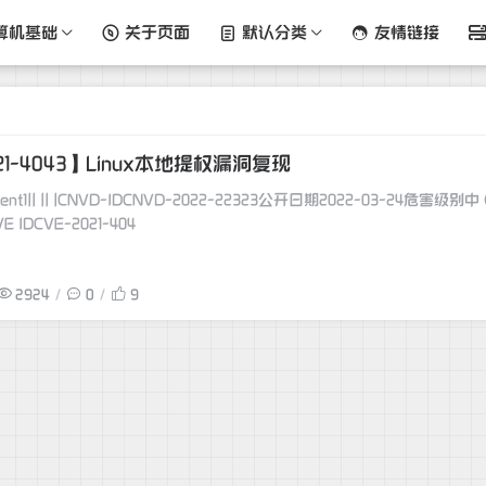
算机基础
关于页面
默认分类
友情链接
21-4043】Linux本地提权漏洞复现
AC:M/Au:N/C:N/I:N/A:P)影响产品GPAC
VE IDCVE-2021-404
2924
0
9