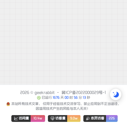
2026 ©
geekrabbit
-
冀ICP备2022000029号-1
已运行
1676
天
00
时
56
分
13
秒
本站所有技术文章， 仅用于经验技术交流学习，禁止应用到不正当途径，
因滥用技术产生的风险与本人无关！
访问量
10.4w
访客量
9.0w
本页访客
226