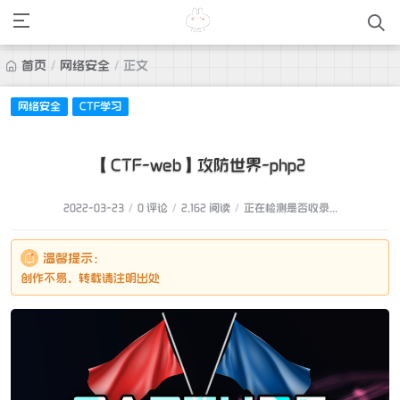
首页
/
网络安全
/
正文
网络安全
CTF学习
【CTF-web】攻防世界-php2
2022-03-23
/
0 评论
/
2,162 阅读
/
正在检测是否收录...
温馨提示：
创作不易，转载请注明出处