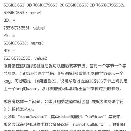
6E616D6531 3D 76616C756531 26 6E616D6532 3D 76616C756532。
6E616D6531：name1
3D：=
76616C756531：value1
26：&
6E616D6532：name2
3D：=
76616C756532：value2
服务端在接收到该数据后就可以遍历该字节流，首先一个字节一个字
节的吃，当吃到3D这字节后，服务端就知道前面吃得字节表示一个
key，再想后吃，如果遇到26，说明从刚才吃的3D到26子节之间的是
上一个key的value，以此类推就可以解析出客户端传过来的参数。
现在有这样一个问题，如果我的参数值中就包含=或&这种特殊字符
的时候该怎么办。
比如说“name1=value1”,其中value1的值是“va&lu=e1”字符串，
那么实际在传输过程中就会变成这样“name1=va&lu=e1”。我们的