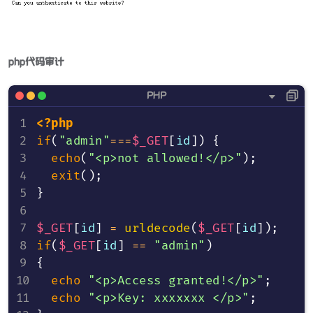
php代码审计
<?php
if
(
"admin"
===
$_GET
[
id
]
)
{
echo
(
"<p>not allowed!</p>"
)
;
exit
(
)
;
}
$_GET
[
id
]
=
urldecode
(
$_GET
[
id
]
)
;
if
(
$_GET
[
id
]
==
"admin"
)
{
echo
"<p>Access granted!</p>"
;
echo
"<p>Key: xxxxxxx </p>"
;